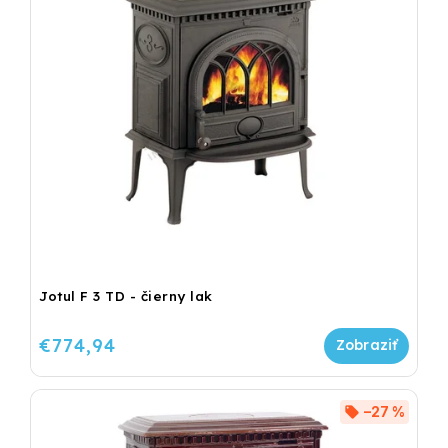
Jotul F 3 TD - čierny lak
€774,94
–27 %