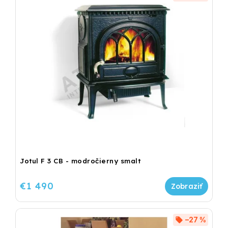
Jotul F 3 CB - modročierny smalt
€1 490
–27 %