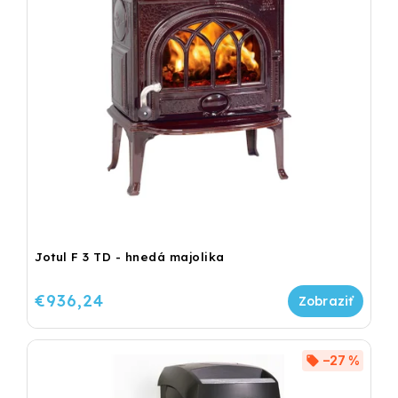
Jotul F 3 TD - hnedá majolika
€936,24
–27 %