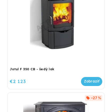
Jotul F 350 CB - šedý lak
€2 123
–27 %