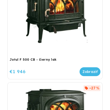
Jotul F 500 CB - čierny lak
€1 946
–27 %