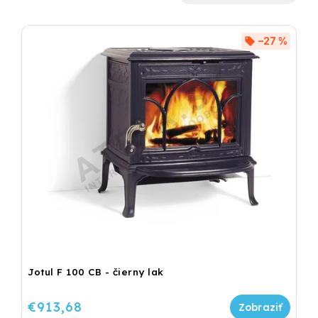
Najlacnejšie
Najdrahšie
–27 %
Najpredávanejšie
Abecedne
Jotul F 100 CB - čierny lak
€913,68