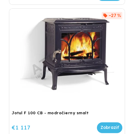
–27 %
Jotul F 100 CB - modročierny smalt
€1 117