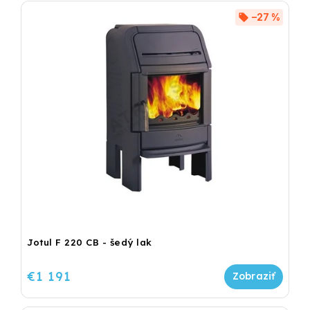
–27 %
Jotul F 220 CB - šedý lak
€1 191