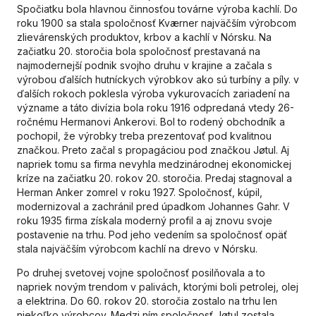
Spočiatku bola hlavnou činnosťou továrne výroba kachlí. Do
roku 1900 sa stala spoločnosť Kværner najväčším výrobcom
zlievárenských produktov, krbov a kachlí v Nórsku. Na
začiatku 20. storočia bola spoločnosť prestavaná na
najmodernejší podnik svojho druhu v krajine a začala s
výrobou ďalších hutníckych výrobkov ako sú turbíny a píly. v
ďalších rokoch poklesla výroba vykurovacích zariadení na
význame a táto divízia bola roku 1916 odpredaná vtedy 26-
ročnému Hermanovi Ankerovi. Bol to rodený obchodník a
pochopil, že výrobky treba prezentovať pod kvalitnou
značkou. Preto začal s propagáciou pod značkou Jøtul. Aj
napriek tomu sa firma nevyhla medzinárodnej ekonomickej
kríze na začiatku 20. rokov 20. storočia. Predaj stagnoval a
Herman Anker zomrel v roku 1927. Spoločnosť, kúpil,
modernizoval a zachránil pred úpadkom Johannes Gahr. V
roku 1935 firma získala moderný profil a aj znovu svoje
postavenie na trhu. Pod jeho vedením sa spoločnosť opäť
stala najväčším výrobcom kachlí na drevo v Nórsku.
Po druhej svetovej vojne spoločnosť posilňovala a to
napriek novým trendom v palivách, ktorými boli petrolej, olej
a elektrina. Do 60. rokov 20. storočia zostalo na trhu len
niekoľko výrobcov. Medzi ním spoločnosť Jøtul zostala