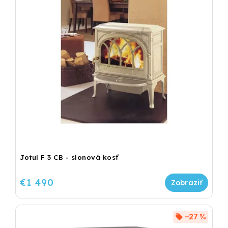
Jotul F 3 CB - slonová kosť
€1 490
–27 %