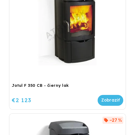
Jotul F 350 CB - čierny lak
€2 123
–27 %