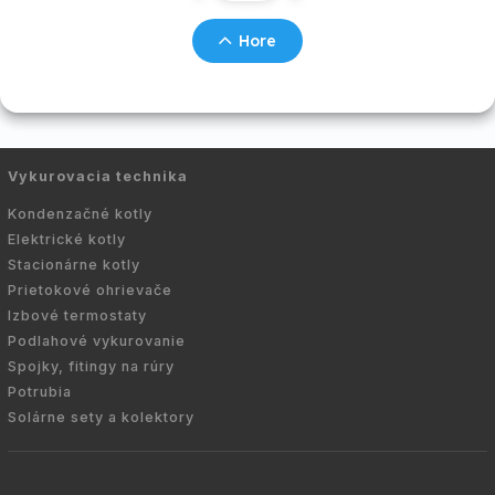
Hore
Vykurovacia technika
Kondenzačné kotly
Elektrické kotly
Stacionárne kotly
Prietokové ohrievače
Izbové termostaty
Podlahové vykurovanie
Spojky, fitingy na rúry
Potrubia
Solárne sety a kolektory