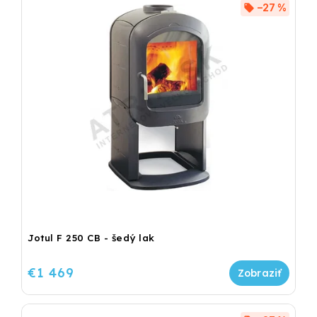
–27 %
Jotul F 250 CB - šedý lak
€1 469