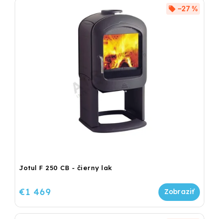
–27 %
Jotul F 250 CB - čierny lak
€1 469