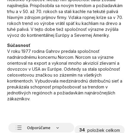
najsilnejšia. Prispôsobila sa novým trendom a požiadavkám
trhu a v 50. až 70. rokoch sa stali kachle na tekuté palivá
hlavným zdrojom príjmov firmy. Vďaka ropnej kríze sa v 70.
rokoch trend vo výrobe vrátil späť ku kachliam na drevo a
tuhé palivá. V tejto dobe tiež spoločnosť výrazne zvýšila
vývoz do kontinentálnej Európy a Severnej Ameriky.
Súčasnosť
V roku 1977 rodina Gahrov predala spoločnosť
nadnárodnému koncernu Norcom. Norcom sa výrazne
orientoval na export a vykonal mnoho akvizícií zlievarní a
dovozcov v USA av Európe. Odvtedy sa stala spoločnosť
celosvetovou značkou so zázemím na všetkých
kontinentoch. Vybudovala medzinárodnú distribučnú sieť a
preukázala schopnosť prispôsobovať sa trendom v
jednotlivých regiónoch a požiadavkám najnáročnejších
zákazníkov.
Odporúčame
34
položiek celkom