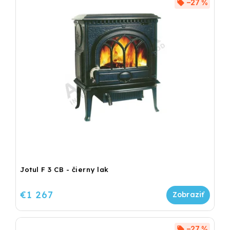
–27 %
Jotul F 3 CB - čierny lak
€1 267
–27 %