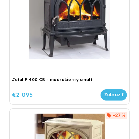
Jotul F 400 CB - modročierny smalt
€2 095
–27 %