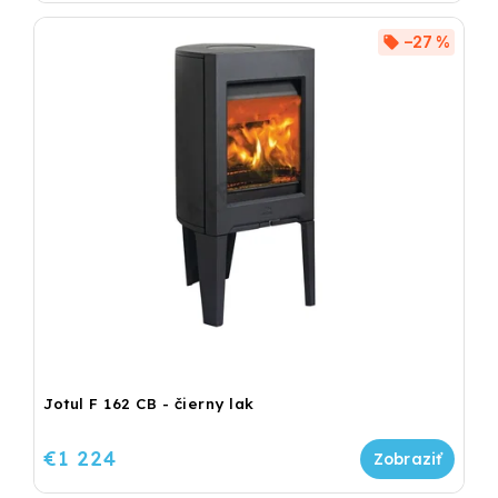
–27 %
Jotul F 162 CB - čierny lak
€1 224