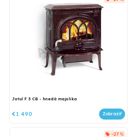
Jotul F 3 CB - hnedá majolika
€1 490
–27 %