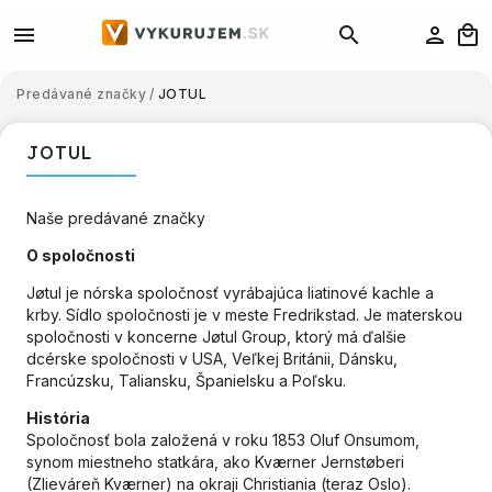
Predávané značky
/
JOTUL
JOTUL
Naše predávané značky
O spoločnosti
Jøtul je nórska spoločnosť vyrábajúca liatinové kachle a
krby. Sídlo spoločnosti je v meste Fredrikstad. Je materskou
spoločnosti v koncerne Jøtul Group, ktorý má ďalšie
dcérske spoločnosti v USA, Veľkej Británii, Dánsku,
Francúzsku, Taliansku, Španielsku a Poľsku.
História
Spoločnosť bola založená v roku 1853 Oluf Onsumom,
synom miestneho statkára, ako Kværner Jernstøberi
(Zlieváreň Kværner) na okraji Christiania (teraz Oslo).