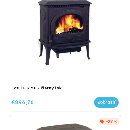
Jotul F 3 MF - čierny lak
€896,76
–27 %