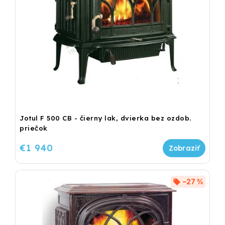
Jotul F 500 CB - čierny lak, dvierka bez ozdob.
priečok
€1 940
–27 %