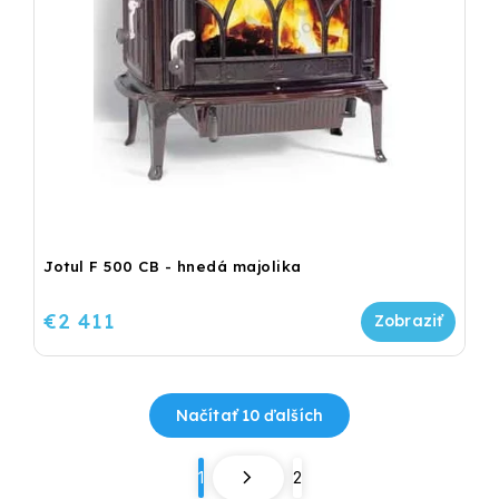
Jotul F 500 CB - hnedá majolika
€2 411
Načítať 10 ďalších
1
2