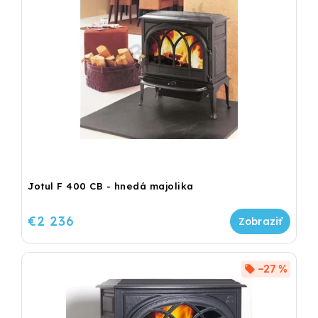
Jotul F 400 CB - hnedá majolika
€2 236
–27 %