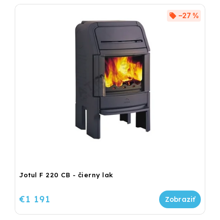
–27 %
Jotul F 220 CB - čierny lak
€1 191