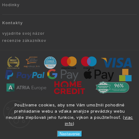
Hodinky
Kontakty
vyjadrite svoj názor
recenzie zákazníkov
Copyright © 2010 -
2026
VYKURUJEM.SK
|
.
info@atria.sk
Používame cookies, aby sme Vám umožnili pohodlné
Všetky práva vyhradené.
prehliadanie webu a vďaka analýze prevádzky webu
neustále zlepšovali jeho funkcie, výkon a použiteľnosť. (
viac
info
)
Nastavenie