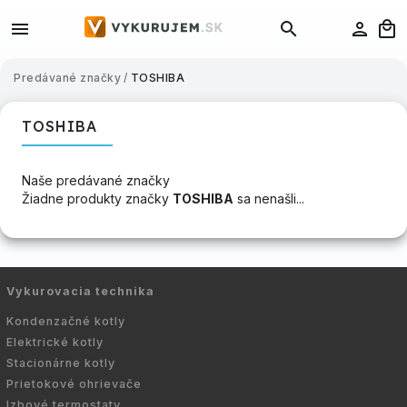
Predávané značky
/
TOSHIBA
TOSHIBA
Naše predávané značky
Žiadne produkty značky
TOSHIBA
sa nenašli...
Vykurovacia technika
Kondenzačné kotly
Elektrické kotly
Stacionárne kotly
Prietokové ohrievače
Izbové termostaty