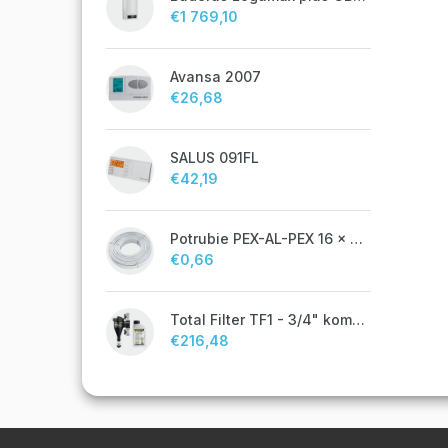
€1 769,10
Avansa 2007
€26,68
SALUS 091FL
€42,19
Potrubie PEX-AL-PEX 16 x 2 pre vykurovanie, podlahové kúrenie a vodu
€0,66
Total Filter TF1 - 3/4" komplet
€216,48