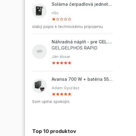
Solárna čerpadlová jednotka ZP2-12 ECO
rišo
slabý popis k technickému pripojeniu
Náhradná náplň - pre GEL.DOSAPHOS 250 - 8x náplň
GEL.GELPHOS RAPID
Ján Kosar
Avansa 700 W + batéria 55Ah
Adam Gyurász
Som uplne spokojni.
Top 10 produktov