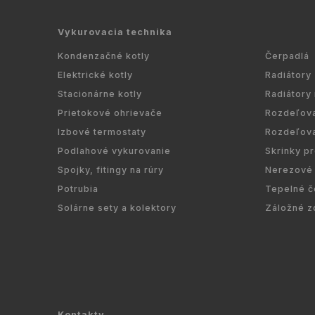
Vykurovacia technika
Kondenzačné kotly
Čerpadlá
Elektrické kotly
Radiátory
Stacionárne kotly
Radiátory
Prietokové ohrievače
Rozdeľov
Izbové termostaty
Rozdeľov
Podlahové vykurovanie
Skrinky p
Spojky, fitingy na rúry
Nerezové 
Potrubia
Tepelné č
Solárne sety a kolektory
Záložné z
Kontakty