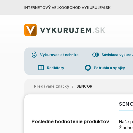
INTERNETOVÝ VEĽKOOBCHOD VYKURUJEM.SK
whatshot
join_right
Vykurovacia technika
Súvisiaca vykurov
view_week
trip_origin
Radiátory
Potrubia a spojky
group
Veľkoo
Predávané značky
/
SENCOR
SEN
Posledné hodnotenie produktov
Naše p
Žiadne