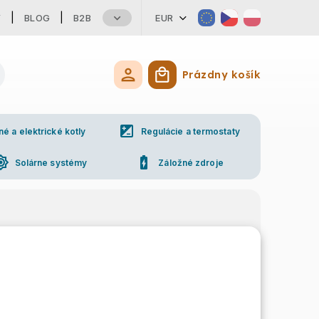
Y
BLOG
B2B
EUR
Prázdny košík
Nákupný košík
iso
 a elektrické kotly
Regulácie a termostaty
ess_high
battery_charging_full
Solárne systémy
Záložné zdroje
ne
Kontakty