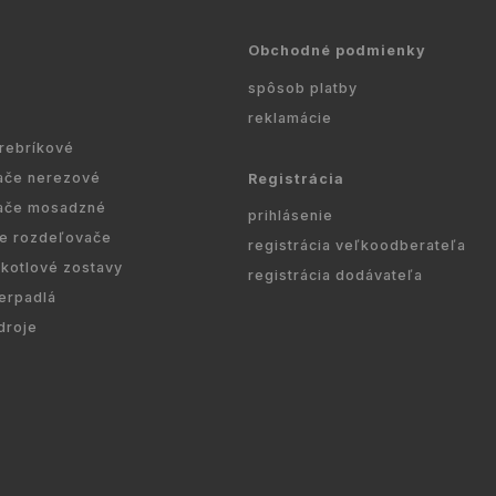
Obchodné podmienky
spôsob platby
reklamácie
 rebríkové
ače nerezové
Registrácia
ače mosadzné
prihlásenie
re rozdeľovače
registrácia veľkoodberateľa
kotlové zostavy
registrácia dodávateľa
erpadlá
droje