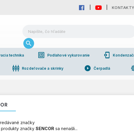
KONTAKT
nfc
phonelink_setup
acia technika
Podlahové vykurovanie
Kondenzačné
settings_input_component
play_circle_filled
brightn
Rozdeľovače a skrinky
Čerpadlá
pho
bchodná spolupráca
COR
redávané značky
 produkty značky
SENCOR
sa nenašli...