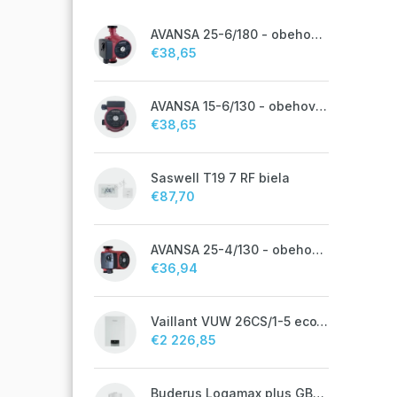
AVANSA 25-6/180 - obehové čerpadlo, pripojovací závit 6/4"
€38,65
AVANSA 15-6/130 - obehové čerpadlo, pripojovací závit 1"
€38,65
Saswell T19 7 RF biela
€87,70
AVANSA 25-4/130 - obehové čerpadlo, pripojovací závit 6/4"
€36,94
Vaillant VUW 26CS/1-5 ecoTEC plus IoniDetect - s prietokovým ohrevom TV
€2 226,85
Buderus Logamax plus GB072 - 24K